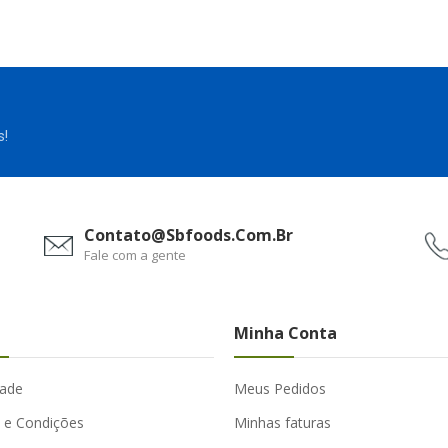
s!
Contato@sbfoods.com.br
Fale com a gente
Minha Conta
dade
Meus Pedidos
 e Condições
Minhas faturas