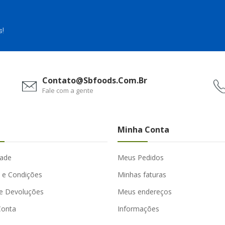
s!
Contato@sbfoods.com.br
Fale com a gente
Minha Conta
dade
Meus Pedidos
 e Condições
Minhas faturas
e Devoluções
Meus endereços
Conta
Informações