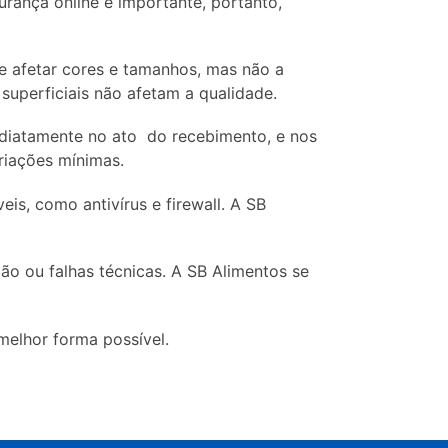
urança online é importante, portanto,
e afetar cores e tamanhos, mas não a
uperficiais não afetam a qualidade.
ediatamente no ato do recebimento, e nos
riações mínimas.
is, como antivírus e firewall.
A SB
o ou falhas técnicas. A SB Alimentos se
elhor forma possível.