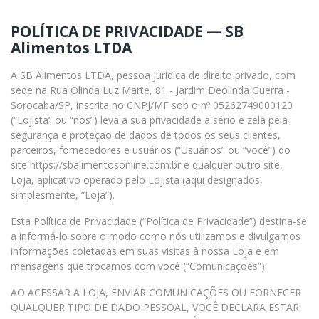
P
OLÍTICA DE PRIVACIDADE — SB
Alimentos LTDA
A SB Alimentos LTDA, pessoa jurídica de direito privado, com
sede na Rua Olinda Luz Marte, 81 - Jardim Deolinda Guerra -
Sorocaba/SP, inscrita no CNPJ/MF sob o nº 05262749000120
(“Lojista” ou “nós”) leva a sua privacidade a sério e zela pela
segurança e proteção de dados de todos os seus clientes,
parceiros, fornecedores e usuários (“Usuários” ou “você”) do
site https://sbalimentosonline.com.br e qualquer outro site,
Loja, aplicativo operado pelo Lojista (aqui designados,
simplesmente, “Loja”).
Esta Política de Privacidade (“Política de Privacidade”) destina-se
a informá-lo sobre o modo como nós utilizamos e divulgamos
informações coletadas em suas visitas à nossa Loja e em
mensagens que trocamos com você (“Comunicações”).
AO ACESSAR A LOJA, ENVIAR COMUNICAÇÕES OU FORNECER
QUALQUER TIPO DE DADO PESSOAL, VOCÊ DECLARA ESTAR