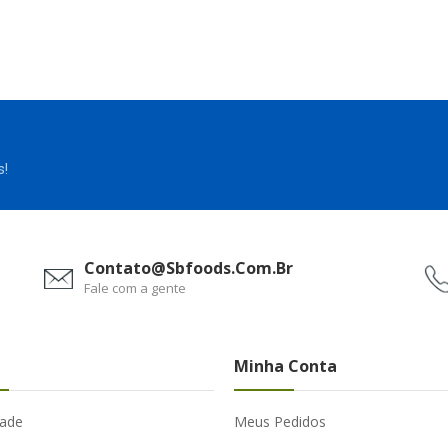
s!
Contato@sbfoods.com.br
Fale com a gente
Minha Conta
dade
Meus Pedidos