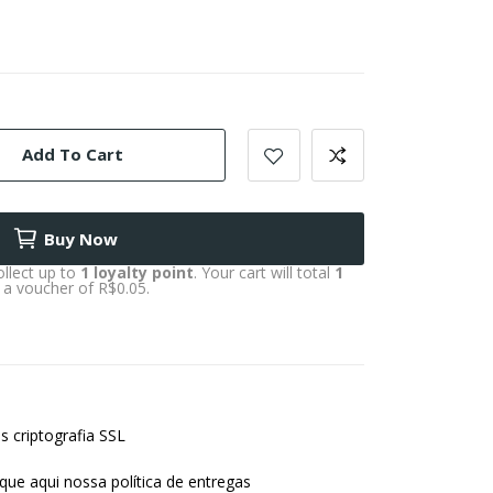
Add To Cart
Buy Now
ollect up to
1
loyalty point
. Your cart will total
1
o a voucher of
R$0.05
.
s criptografia SSL
ique aqui nossa política de entregas