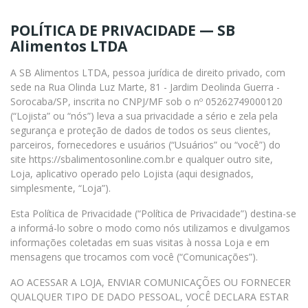
P
OLÍTICA DE PRIVACIDADE — SB
Alimentos LTDA
A SB Alimentos LTDA, pessoa jurídica de direito privado, com
sede na Rua Olinda Luz Marte, 81 - Jardim Deolinda Guerra -
Sorocaba/SP, inscrita no CNPJ/MF sob o nº 05262749000120
(“Lojista” ou “nós”) leva a sua privacidade a sério e zela pela
segurança e proteção de dados de todos os seus clientes,
parceiros, fornecedores e usuários (“Usuários” ou “você”) do
site https://sbalimentosonline.com.br e qualquer outro site,
Loja, aplicativo operado pelo Lojista (aqui designados,
simplesmente, “Loja”).
Esta Política de Privacidade (“Política de Privacidade”) destina-se
a informá-lo sobre o modo como nós utilizamos e divulgamos
informações coletadas em suas visitas à nossa Loja e em
mensagens que trocamos com você (“Comunicações”).
AO ACESSAR A LOJA, ENVIAR COMUNICAÇÕES OU FORNECER
QUALQUER TIPO DE DADO PESSOAL, VOCÊ DECLARA ESTAR